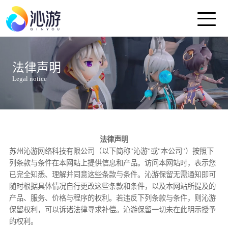
首页
法律声明
Legal notice
好玩友APP
新闻中心
法律声明
客服中心
苏州沁游网络科技有限公司（以下简称"沁游"或"本公司"）按照下
列条款与条件在本网站上提供信息和产品。访问本网站时，表示您
已完全知悉、理解并同意这些条款与条件。沁游保留无需通知即可
关于友谊时光集团
随时根据具体情况自行更改这些条款和条件，以及本网站所提及的
产品、服务、价格与程序的权利。若违反下列条款与条件，则沁游
保留权利，可以诉诸法律寻求补偿。沁游保留一切未在此明示授予
旗下全部产品
的权利。