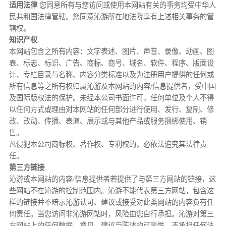
适用法律
您同意所有与您访问或使用本网站有关的事务均受中华人
民共和国法律管辖。您同意沁游所在地法院享有上述相关事务的管
辖权。
知识产权
本网站包含之所有内容：文字表述、图片、声音、录像、动画、图
表、标志、标识、广告、商标、商号、域名、软件、程序、版面设
计、专栏目录与名称、内容分类标准以及为注册用户提供的任何或
所有信息等之所有权归属沁游及本网站的内容/信息提供者，受中国
及国际版权法的保护。未经本公司书面许可，任何单位及个人不得
以任何方式或理由对本网站的任何部分进行使用、发行、复制、修
改、改动、传播、表演、展示或与其他产品或服务捆绑使用、销
售。
凡侵犯本公司商标权、著作权、专利权的，必依法追究其法律责
任。
第三方链接
沁游或本网站的内容/信息提供者若提供了与第三方网站的链接，这
些网站不在沁游的控制范围内。沁游不能代表第三方网站，包含这
样的链接并不暗示沁游认可、建议或接受对此类网站的内容负有任
何责任。当您访问非沁游网站时，风险由您自行承担。沁游对第三
方网站上的任何数据、意见、建议与陈述的可靠性，不承担任何法