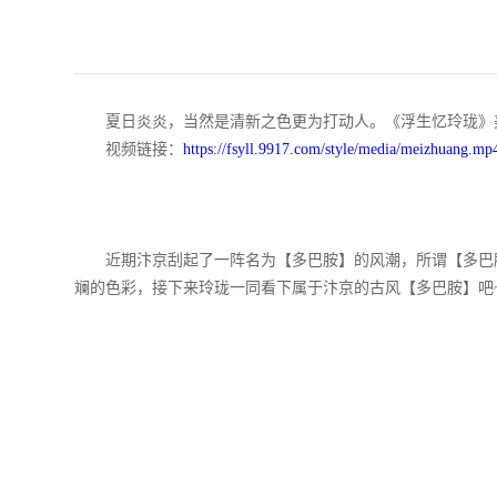
夏日炎炎，当然是清新之色更为打动人。《浮生忆玲珑》美
视频链接：
https://fsyll.9917.com/style/media/meizhuang.mp
近期汴京刮起了一阵名为【多巴胺】的风潮，所谓【多巴胺
斓的色彩，接下来玲珑一同看下属于汴京的古风【多巴胺】吧