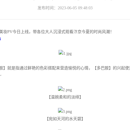
发布时间：2023-06-05 09:48:03
妆PV今日上线，带各位大人沉浸式观看汴京今夏的时尚风潮！
4
】就是指通过鲜艳的色彩搭配来营造愉悦的心情，【多巴胺】的兴起使
~
【温婉柔和的淡绯】
【宛如天河的水天碧】