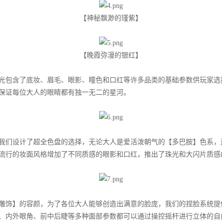
【神秘飘渺的瑾紫】
【晚霞弥漫的银红】
包含了底妆、眉毛、眼影、瞳色和口红等许多品类的基础参数供玩家选
保证每位大人的眼睛都有独一无二的星河。
们设计了超全色盘的选择，无论大人是爱活泼朝气的【多巴胺】色系，
流行的妆面风格增加了不同质感的眼影和口红，推出了珠光和大闪片质感
饰】的容颜，为了各位大人能够创造出满意的脸庞，我们的捏脸系统提
、内外眼角、前中后睫等多种面部参数都可以通过操控摇杆进行立体的自