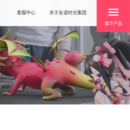
客服中心
关于友谊时光集团
旗下产品
浮生为卿歌
宫廷风云
3D开放式古风养成手游
古风社交养成手游
墨剑江湖
宫廷计手游
诗意江湖自由武学手游
亿万少女的古风梦
京门风月
女性古风定制手游