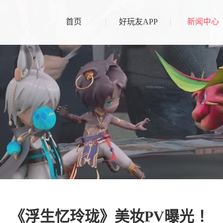
首页
好玩友APP
新闻中心
门游戏
暴吵萌厨
浮生忆玲珑
锅铲一响，派对开场！
古风甜宠探案手游
杜拉拉升职记
凌云诺
正版都市职场养成手游
绮丽国风社交手游
熹妃Q传
熹妃传
新派3D古风交友手游
熹妃传——正版授权
《浮生忆玲珑》美妆PV曝光 ！